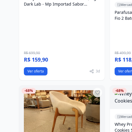
Dark Lab - Mp Importad Sabor
Mercad
Cookeis
Parafusa
Fio 2 Ba
Ve...
R$ 699,90
R$ 499,99
R$ 159,90
R$ 118
Ver oferta
3d
Ver ofer
-68%
-68%
Mercad
Whey Pr
Cookies 