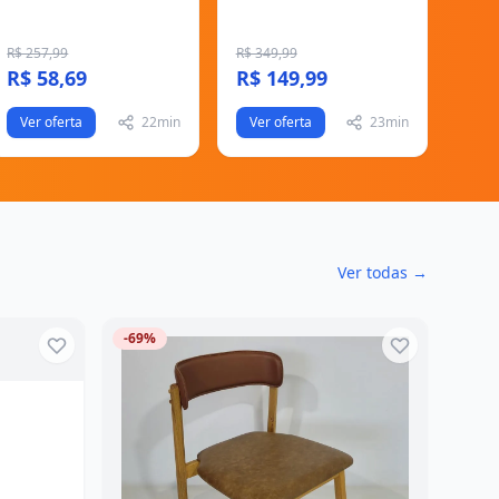
R$ 257,99
R$ 349,99
R$ 58,69
R$ 149,99
Ver oferta
22min
Ver oferta
23min
Ver todas →
-69%