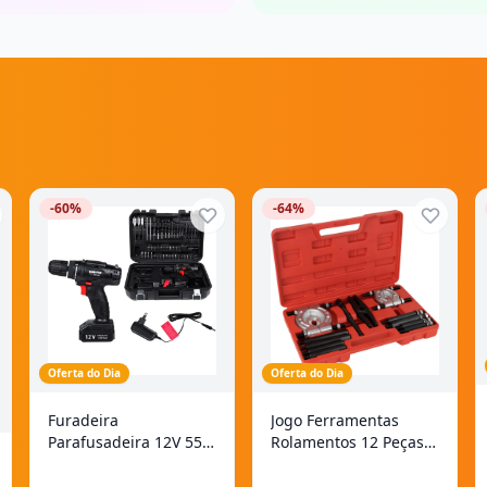
-60%
-64%
Oferta do Dia
Oferta do Dia
Furadeira
Jogo Ferramentas
Parafusadeira 12V 55
Rolamentos 12 Peças
Peças Bivolt Bumafer
Bumafer