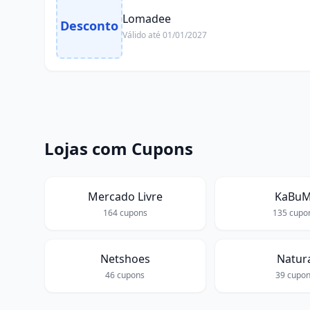
Lomadee
Desconto
Válido até
01/01/2027
Lojas com Cupons
Mercado Livre
KaBuM
164
cupons
135
cupo
Netshoes
Natur
46
cupons
39
cupon