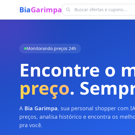
Bia
Garimpa
Monitorando preços 24h
Encontre o 
preço
. Sempr
A
Bia Garimpa
, sua personal shopper com I
preços, analisa histórico e encontra os melh
pra você.