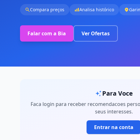
Compara preços
Analisa histórico
Gari
Falar com a Bia
Ver Ofertas
Para Voce
Faca login para receber recomendacoes pers
seus interesses.
Entrar na conta