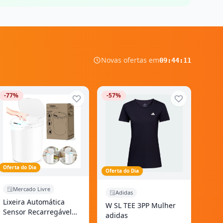
Novas ofertas em
09
:
44
:
10
-77%
-57%
Oferta do Dia
Oferta do Dia
Mercado Livre
Adidas
Lixeira Automática
W SL TEE 3PP Mulher
Sensor Recarregável
adidas
Escritório usb 16 L