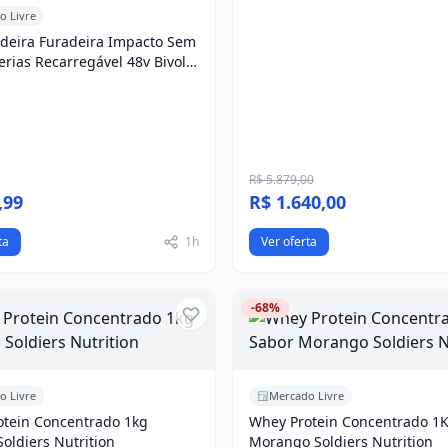
o Livre
deira Furadeira Impacto Sem
terias Recarregável 48v Bivolt
R$ 5.879,00
,99
R$ 1.640,00
ta
1h
Ver oferta
-68%
o Livre
Mercado Livre
otein Concentrado 1kg
Whey Protein Concentrado 1
Soldiers Nutrition
Morango Soldiers Nutrition