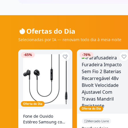
Ofertas do Dia
Selecionadas por IA — renovam todo dia à meia-noite
-65%
-76%
Oferta do Dia
Oferta do Dia
Fone de Ouvido
Mercado Livre
Estéreo Samsung com
Fio Controle, P2, EO-