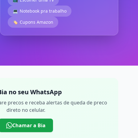
💻
Notebook pra trabalho
🏷️
Cupons Amazon
Bia no seu WhatsApp
re precos e receba alertas de queda de preco
direto no celular.
Chamar a Bia