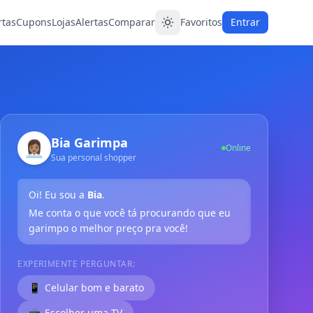
rtas
Cupons
Lojas
Alertas
Comparar
Favoritos
Entrar
Bia Garimpa
👩🏽‍💼
Online
Sua personal shopper
Oi! Eu sou a
Bia
.
Me conta o que você tá procurando que eu
garimpo o melhor preço pra você!
EXPERIMENTE PERGUNTAR:
📱
Celular bom e barato
📺
Escolher uma TV