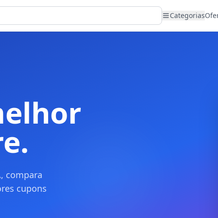
Categorias
Ofe
melhor
e.
A, compara
ores cupons