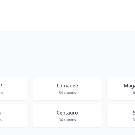
!
Lomadee
Maga
ns
84
cupons
a
Centauro
s
34
cupons