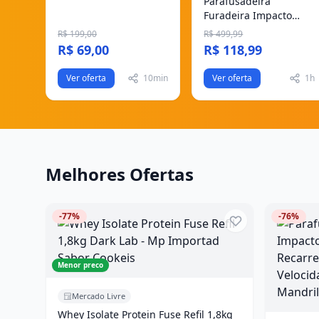
Parafusadeira
IA500 Preto
Furadeira Impacto
Sem Fio 2 Baterias
R$ 199,00
R$ 499,99
Recarregável 48v
R$ 69,00
R$ 118,99
Bivolt Ve...
Ver oferta
10min
Ver oferta
1h
Melhores Ofertas
-77%
-76%
Menor preco
Mercado Livre
Whey Isolate Protein Fuse Refil 1,8kg