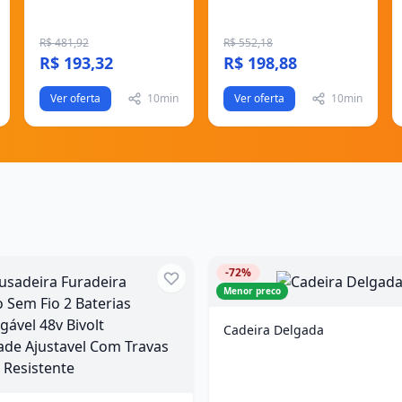
R$ 481,92
R$ 552,18
R$ 193,32
R$ 198,88
Ver oferta
10min
Ver oferta
10min
-72%
Menor preco
Cadeira Delgada