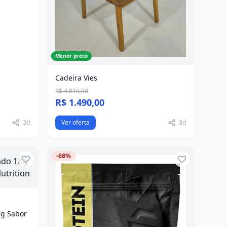
Menor preco
Cadeira Vies
R$ 4.810,00
R$ 1.490,00
2d
Ver oferta
3d
-68%
Kg Sabor