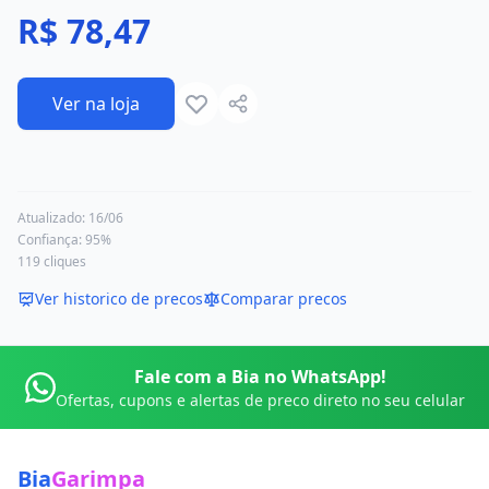
R$ 78,47
Ver na loja
Atualizado:
16/06
Confiança:
95
%
119
cliques
Ver historico de precos
Comparar precos
Fale com a Bia no WhatsApp!
Ofertas, cupons e alertas de preco direto no seu celular
Bia
Garimpa