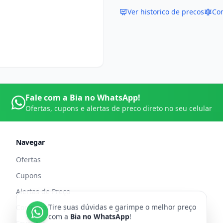
Ver historico de precos
Co
Fale com a Bia no WhatsApp!
Ofertas, cupons e alertas de preco direto no seu celular
Navegar
Ofertas
Cupons
Alertas de Preço
Tire suas dúvidas e garimpe o melhor preço
Comparar Preços
com a
Bia no WhatsApp
!