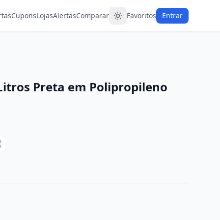
rtas
Cupons
Lojas
Alertas
Comparar
Favoritos
Entrar
Litros Preta em Polipropileno