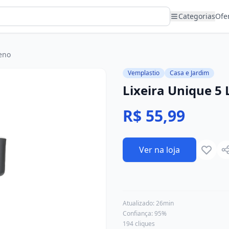
Categorias
Ofe
leno
Vemplastio
Casa e Jardim
Lixeira Unique 5 
R$ 55,99
Ver na loja
Atualizado:
26min
Confiança:
95
%
194
cliques