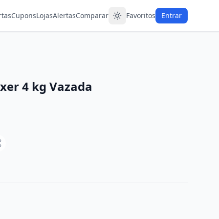
rtas
Cupons
Lojas
Alertas
Comparar
Favoritos
Entrar
Oxer 4 kg Vazada