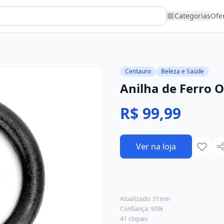
Categorias
Ofe
Centauro
Beleza e Saúde
Anilha de Ferro 
R$ 99,99
Ver na loja
Atualizado:
31min
Confiança:
90
%
41
cliques