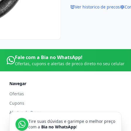
Ver historico de precos
Co
Fale com a Bia no WhatsApp!
Ofertas, cupons e alertas de preco direto no seu celular
Navegar
Ofertas
Cupons
Alertas de Preço
Tire suas dúvidas e garimpe o melhor preço
Comparar Preços
com a
Bia no WhatsApp
!