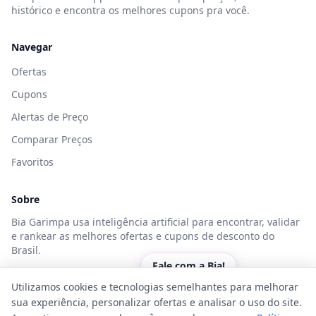
histórico e encontra os melhores cupons pra você.
Navegar
Ofertas
Cupons
Alertas de Preço
Comparar Preços
Favoritos
Sobre
Bia Garimpa usa inteligência artificial para encontrar, validar
e rankear as melhores ofertas e cupons de desconto do
Brasil.
Fale com a Bia!
Utilizamos cookies e tecnologias semelhantes para melhorar
sua experiência, personalizar ofertas e analisar o uso do site.
Bia Garimpa, desenvolvido por ©
2026
Kodda Serviços de Inteligência
Artificial LTDA.