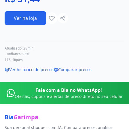
Ver na loja
Atualizado:
28min
Confiança:
95
%
116
cliques
Ver historico de precos
Comparar precos
Fale com a Bia no WhatsApp!
Ofertas, cupons e alertas de preco direto no seu celular
Bia
Garimpa
Sua personal shopper com IA. Compara preços, analisa