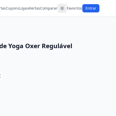
rtas
Cupons
Lojas
Alertas
Comparar
Favoritos
Entrar
 de Yoga Oxer Regulável