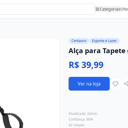
Categorias
Ofe
Centauro
Esporte e Lazer
Alça para Tapete
R$ 39,99
Ver na loja
Atualizado:
24min
Confiança:
90
%
42
cliques